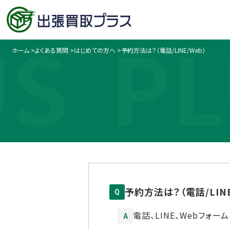
S
PL
ホーム
>
よくある質問
>
はじめての方へ
>
予約方法は？（電話/LINE/Web）
予約方法は？（電話/LINE
Q
電話、LINE、Webフォ
A