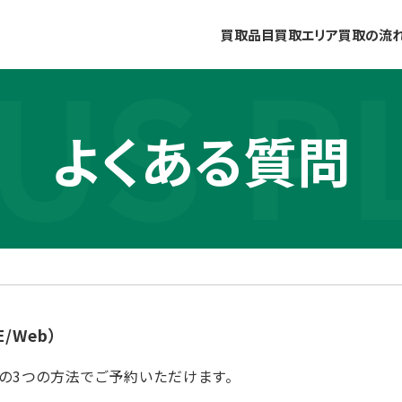
買取品目
買取エリア
買取の流
US P
よくある質問
/Web）
ームの3つの方法でご予約いただけます。